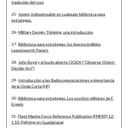
traducido del ruso
25-
Jomini, indispensable en cualquier biblioteca para
estrategas.
26-
Military Design Thinking, una introducción
27-
Biblioteca para estrategas: los imprescindibles
Leavenworth Papers
28-
John Boyd y el bucle abierto OODA (“Observe-Orient-
Decide-Act”)
29-
Introducción a las Radiocomunicaciones e importancia
de la Onda Corta (HF)
30-
Biblioteca para estrategas: Los escritos militares de F.
Engels
31-
Fleet Marine Force Reference Publication (FMFRP) 12-
1 10, Fighting on Guadalcanal