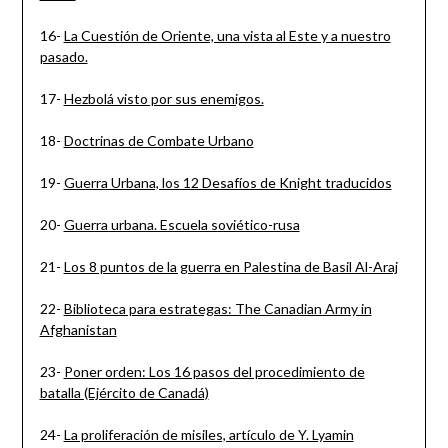
16-
La Cuestión de Oriente, una vista al Este y a nuestro
pasado.
17-
Hezbolá visto por sus enemigos.
18-
Doctrinas de Combate Urbano
19-
Guerra Urbana, los 12 Desafíos de Knight traducidos
20-
Guerra urbana. Escuela soviético-rusa
21-
Los 8 puntos de la guerra en Palestina de Basil Al-Araj
22-
Biblioteca para estrategas: The Canadian Army in
Afghanistan
23-
Poner orden: Los 16 pasos del procedimiento de
batalla (Ejército de Canadá)
24-
La proliferación de misiles, artículo de Y. Lyamin