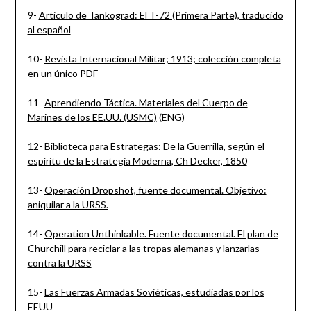
9-
Articulo de Tankograd: El T-72 (Primera Parte), traducido
al español
10-
Revista Internacional Militar; 1913; colección completa
en un único PDF
11-
Aprendiendo Táctica. Materiales del Cuerpo de
Marines de los EE.UU. (USMC)
(ENG)
12-
Biblioteca para Estrategas: De la Guerrilla, según el
espíritu de la Estrategia Moderna, Ch Decker, 1850
13-
Operación Dropshot, fuente documental. Objetivo:
aniquilar a la URSS.
14-
Operation Unthinkable. Fuente documental. El plan de
Churchill para reciclar a las tropas alemanas y lanzarlas
contra la URSS
15-
Las Fuerzas Armadas Soviéticas, estudiadas por los
EEUU