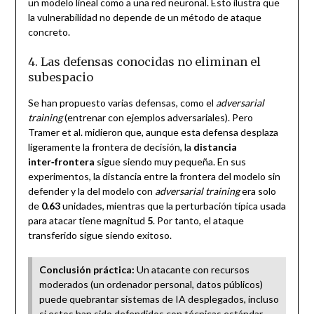
un modelo lineal como a una red neuronal. Esto ilustra que
la vulnerabilidad no depende de un método de ataque
concreto.
4. Las defensas conocidas no eliminan el
subespacio
Se han propuesto varias defensas, como el
adversarial
training
(entrenar con ejemplos adversariales). Pero
Tramer et al. midieron que, aunque esta defensa desplaza
ligeramente la frontera de decisión, la
distancia
inter‑frontera
sigue siendo muy pequeña. En sus
experimentos, la distancia entre la frontera del modelo sin
defender y la del modelo con
adversarial training
era solo
de
0.63
unidades, mientras que la perturbación típica usada
para atacar tiene magnitud
5
. Por tanto, el ataque
transferido sigue siendo exitoso.
Conclusión práctica:
Un atacante con recursos
moderados (un ordenador personal, datos públicos)
puede quebrantar sistemas de IA desplegados, incluso
si estos han sido defendidos con técnicas estándar.