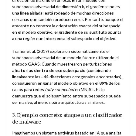
dirección de máximo error local. En un modelo con
subespacio adversarial de dimensión
k, el gradiente no es
una línea aislada: está rodeado de muchas direcciones
cercanas que también producen error. Por tanto, aunque el
atacante no conozca la orientación exacta del subespacio
en el modelo objetivo, el gradiente de su sustituto apunta
a una región que
intersecta
el subespacio del objetivo.
Tramer et al. (2017) exploraron sistemáticamente el
subespacio adversarial de un modelo fuente utilizando el
método GAAS. Cuando muestrearon perturbaciones
aleatorias dentro de ese subespacio
(combinando
linealmente las ~44 direcciones ortogonales encontradas),
consiguieron engañar al modelo objetivo en el
89%
de los
casos para redes
fully connected
en MNIST. Esto
demuestra que el solapamiento entre subespacios puede
ser masivo, al menos para arquitecturas similares.
3. Ejemplo concreto: ataque a un clasificador
de malware
Imaginemos un sistema antivirus basado en IA que analiza