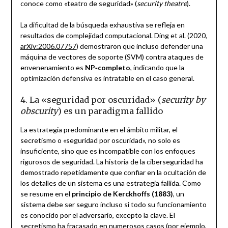
conoce como «teatro de seguridad» (
security theatre
).
La dificultad de la búsqueda exhaustiva se refleja en
resultados de complejidad computacional. Ding et al. (2020,
arXiv:2006.07757
) demostraron que incluso defender una
máquina de vectores de soporte (SVM) contra ataques de
envenenamiento es
NP‑completo
, indicando que la
optimización defensiva es intratable en el caso general.
4. La «seguridad por oscuridad» (
security by
obscurity
) es un paradigma fallido
La estrategia predominante en el ámbito militar, el
secretismo o «seguridad por oscuridad», no solo es
insuficiente, sino que es incompatible con los enfoques
rigurosos de seguridad. La historia de la ciberseguridad ha
demostrado repetidamente que confiar en la ocultación de
los detalles de un sistema es una estrategia fallida. Como
se resume en el
principio de Kerckhoffs (1883)
, un
sistema debe ser seguro incluso si todo su funcionamiento
es conocido por el adversario, excepto la clave. El
secretismo ha fracasado en numerosos casos (por ejemplo,